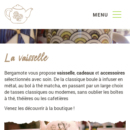
MENU
NOS PRODUITS
La vaisselle
R
Les
thés
o
Bergamote vous propose
vaisselle
,
cadeaux
et
accessoires
T
o
Coffrets
& infusettes
sélectionnés avec soin. De la classique boule à infuser en
h
métal, au bol à thé matcha, en passant par un large choix
ï
Les
cafés
é
de tasses classiques ou modernes, sans oublier les boîtes
i
à thé, théières ou les cafetières
b
La
vaisselle
è
Venez les découvrir à la boutique !
r
o
Gourmandises
e
s
s
QUI SOMMES NOUS ?