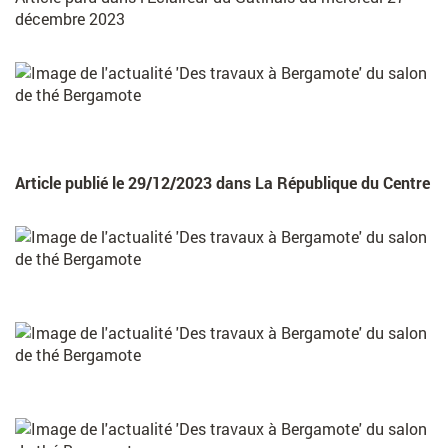
décembre 2023
Un lieu
chaleureux
Une équipe
passionnée
La petite
histoire
Article publié le 29/12/2023 dans La République du Centre
L
i
e
n
v
e
r
s
F