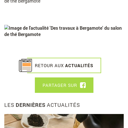
a
c
e
b
o
o
k
RETOUR AUX
ACTUALITÉS
PARTAGER SUR
F
A
C
E
LES
DERNIÈRES
ACTUALITÉS
B
O
L
O
i
K