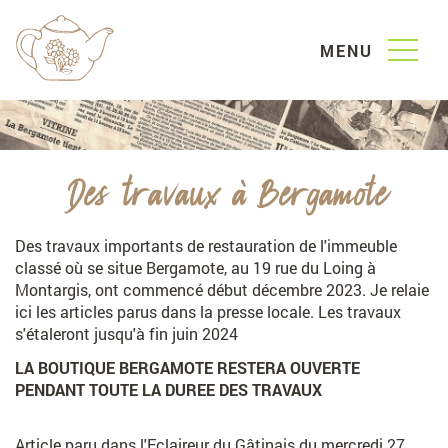
MENU
NOS PRODUITS
Des travaux à Bergamote
Les
thés
Des travaux importants de restauration de l'immeuble
classé où se situe Bergamote, au 19 rue du Loing à
Coffrets
& infusettes
Montargis, ont commencé début décembre 2023. Je relaie
ici les articles parus dans la presse locale. Les travaux
Les
cafés
s'étaleront jusqu'à fin juin 2024
La
vaisselle
LA BOUTIQUE BERGAMOTE RESTERA OUVERTE
PENDANT TOUTE LA DUREE DES TRAVAUX
Gourmandises
QUI SOMMES NOUS ?
Article paru dans l'Eclaireur du Gâtinais du mercredi 27