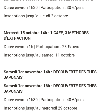
Durée environ 1h30 | Participation : 30 €/pers
Un lieu
chaleureux
Inscriptions jusqu'au jeudi 2 octobre
Une équipe
passionnée
La petite
histoire
Mercredi 15 octobre 14h :
1 CAFE, 3 METHODES
D'EXTRACTION
Durée environ 1h | Participation : 25 €/pers
Inscriptions jusqu'au samedi 11 octobre
L
i
Samedi 1er novembre 14h :
DECOUVERTE DES THES
e
JAPONAIS
n
v
Samedi 1er novembre 16h :
DECOUVERTE DES THES
e
JAPONAIS
r
Durée environ 1h30 | Participation : 40 €/pers
s
F
Inscriptions jusqu'au mercredi 29 octobre