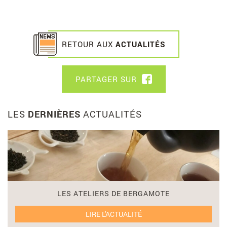
RETOUR AUX
ACTUALITÉS
PARTAGER SUR
F
A
C
E
LES
DERNIÈRES
ACTUALITÉS
B
O
L
O
i
K
r
e
l
e
LES ATELIERS DE BERGAMOTE
c
o
LIRE L'ACTUALITÉ
n