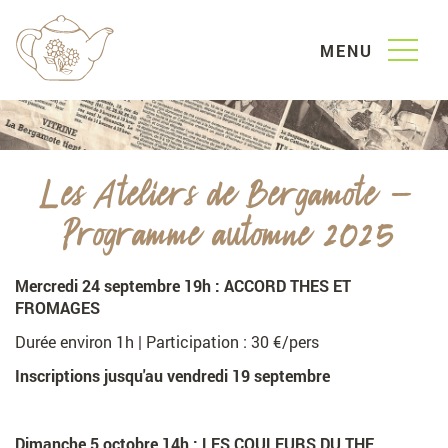
MENU
NOS PRODUITS
Les Ateliers de Bergamote -
Programme automne 2025
Les
thés
Coffrets
& infusettes
Mercredi 24 septembre 19h :
ACCORD THES ET
FROMAGES
Les
cafés
Durée environ 1h | Participation : 30 €/pers
La
vaisselle
Inscriptions jusqu'au vendredi 19 septembre
Gourmandises
Dimanche 5 octobre 14h :
QUI SOMMES NOUS ?
LES COULEURS DU THE