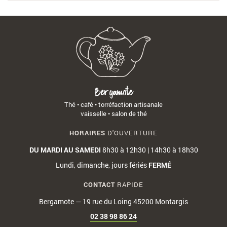
r
u
t
g
a
e
a
l
n
m
i
u
o
t
d
t
é
e
e
d
l
"
e
'
L
B
a
Bergamote
e
e
c
Thé • café • torréfaction artisanale
s
r
t
vaisselle • salon de thé
A
g
u
t
a
a
HORAIRES
D'OUVERTURE
e
m
l
l
DU MARDI AU
SAMEDI
8h30 à 12h30 | 14h30 à 18h30
o
i
i
t
t
Lundi, dimanche, jours fériés
FERMÉ
e
e
é
r
"
d
CONTACT
RAPIDE
s
B
e
Bergamote — 19 rue du Loing 45200 Montargis
d
e
B
e
r
e
02 38 98 86 24
B
g
r