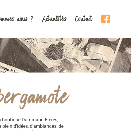
ommes nous ?
Actualités
Contact
Lien
vers
Facebook
CAFÉS
PASSIONNÉE
VAISSELLE
GOURMANDISES
HISTOIRE
Bergamote
la boutique Dammann Frères,
 plein d'idées, d'ambiances, de