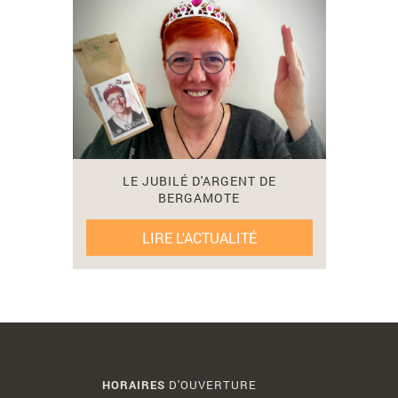
le
contenu
de
l'actualité
de
Bergamote
"Le
Jubilé
d'Argent
de
LE JUBILÉ D'ARGENT DE
Bergamote"
BERGAMOTE
LIRE L'ACTUALITÉ
HORAIRES
D'OUVERTURE